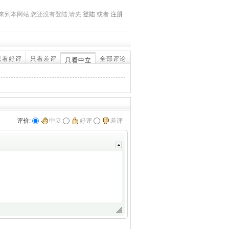
来到本网站,您还没有登陆,请先
登陆
或者
注册
.
只看好评
只看差评
全部评论
只看中立
评价:
中立
好评
差评